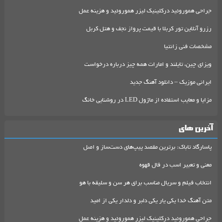
جراحی هموروئید درکلینیک لیزر هموروئید و هزینه عمل
رزرو آنلاین تور کربلا با قیمت پرواز نجف و هتل کربل
مشخصات فنی زانتیا
ویزای چین، تایلند و امارات همه چیز درباره درخواست
ایرانی موزیک – دانلود آهنگ جدید
مزایا و معایب استفاده از ماژول LED در روشنایی خانگ
آخرین های
پاسارگاد تاباک: برترین مقصد پیپ‌های دست‌ساز و اصل
معنی و تعبیر اسب در فال قهوه
انتخاب فیلم و سریال مناسب برای هر سن و سلیقه با هو
متن آهنگ خدا یکی یار یکی دلبر و دلدار یکی از امید
جراحی هموروئید درکلینیک لیزر هموروئید و هزینه عمل