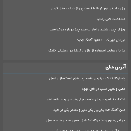
رزرو آنلاین تور کربلا با قیمت پرواز نجف و هتل کربل
مشخصات فنی زانتیا
ویزای چین، تایلند و امارات همه چیز درباره درخواست
ایرانی موزیک – دانلود آهنگ جدید
مزایا و معایب استفاده از ماژول LED در روشنایی خانگ
آخرین های
پاسارگاد تاباک: برترین مقصد پیپ‌های دست‌ساز و اصل
معنی و تعبیر اسب در فال قهوه
انتخاب فیلم و سریال مناسب برای هر سن و سلیقه با هو
متن آهنگ خدا یکی یار یکی دلبر و دلدار یکی از امید
جراحی هموروئید درکلینیک لیزر هموروئید و هزینه عمل