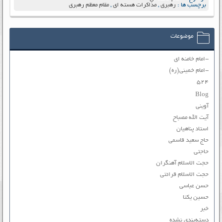
برچسب ها :
رهبری
,
مذاکرات هسته ای
,
مقام معظم رهبری
موضوعات
-امام خامنه ای
-امام خمینی(ره)
۵۲۴
Blog
آوینی
آیت الله مصباح
استاد پناهیان
حاج سعید قاسمی
حاجتی
حجت الاسلام آهنگران
حجت الاسلام قرائتی
حسن عباسی
حسین یکتا
خبر
دسته‌بندی نشده