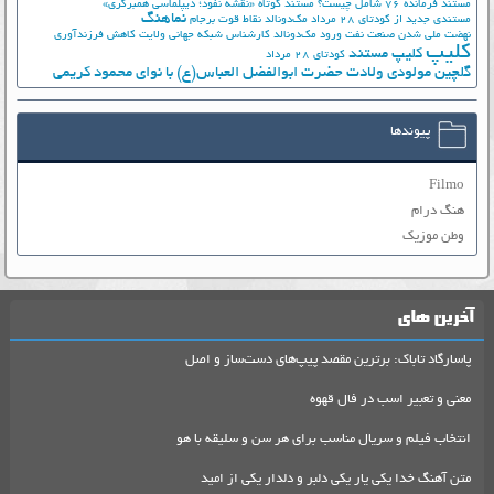
مستند فرمانده 76 شامل چیست؟
مستند کوتاه «نقشه نفوذ؛ دیپلماسی همبرگری»
نماهنگ
مستندی جدید از کودتای 28 مرداد
مک‌دونالد
نقاط قوت برجام
نهضت ملي شدن صنعت نفت
ورود مک‌دونالد
کارشناس شبکه جهانی ولایت
کاهش فرزندآوری
کلیپ
کلیپ مستند
کودتای 28 مرداد
گلچین مولودی ولادت حضرت ابوالفضل العباس(ع) با نوای محمود کریمی
پیوندها
Filmo
هنگ درام
وطن موزیک
آخرین های
پاسارگاد تاباک: برترین مقصد پیپ‌های دست‌ساز و اصل
معنی و تعبیر اسب در فال قهوه
انتخاب فیلم و سریال مناسب برای هر سن و سلیقه با هو
متن آهنگ خدا یکی یار یکی دلبر و دلدار یکی از امید