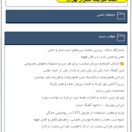
تبلیغات متنی
مطالب جدید
پاسارگاد تاباک: برترین مقصد پیپ‌های دست‌ساز و اصل
معنی و تعبیر اسب در فال قهوه
انتخاب فیلم و سریال مناسب برای هر سن و سلیقه با هوش مصنوعی
متن آهنگ خدا یکی یار یکی دلبر و دلدار یکی از امید عقابی
جراحی هموروئید درکلینیک لیزر هموروئید و هزینه عمل بواسیر
رزرو آنلاین تور کربلا با قیمت پرواز نجف و هتل کربلا
مشخصات فنی زانتیا
ویزای چین، تایلند و امارات همه چیز درباره درخواست ویزا
ایرانی موزیک – دانلود آهنگ جدید
مزایا و معایب استفاده از ماژول LED در روشنایی خانگی
نحوه ثبت نام در سامانه مودیان مالیاتی: راهنمای کامل و قابل فهم
سفارش طراحی سایت در اراک (اهمیت طراحی سایت اراک)