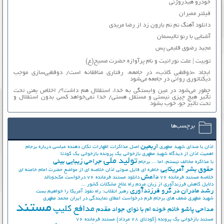
خودرو هیدروژنی
فیلتر ممبران
دانلود آهنگ نم نم بارون زد از رضا مریدی
آشنایی با رنو تالیسمان
مجید رضوی قلبمی پس
توییت | علت نورانیت و نام پرآوازه حضرت مسیح(ع)
ایجاد «دوقطبی کاذب» در جامعه، رفتاری منافقانه است/ دوقطبی‌سازی موجب
دیکتاتوری روانی در جامعه می‌شود
چطور می‌شود در عین وابستگی به خدا، استقلال هم داشت؟/ اخلاص یعنی تحت
تأثیر هیچ چیزی نیستی و مستقل هستی/ خدا نمی‌خواهد کسی بدون استقلال و
تحت تأثیر جوّ، خوب بشود
برچسب‌ها
اربعین
اذان با صدای شهید مطهری
اصل مذاکرات
اظهارات تکان دهنده عباسی درباره برجام
اهمیت اذان از دیدگاه شهید مطهری
بازخوانی یک پرونده
بازخوانی یک کودتا
تولید ملی
جراحی زیبایی بینی
با مذاکره مخالف نیستم، اما ...
برجام
حقوق بشر آمریکایی
خاطره ای فایل صوتی اذان
خلاصه ای از مواضع حضرت امام خامنه ای
داعش
خلاصه مستند فرمانده 76
دانلود مستند فرمانده 76
درخواست مک‌دونالد
دلایل کاهش فرزندآوری از زبان مردم
راه علاج مشکلات کشور ...
رشد مادران در گرو فرزندآوری
رهبر انقلاب: راه نفوذ آمریکا را خواهیم بست
شهید مطهری
ضعف های برجام
فرم درخواست اعطای نمایندگی در ایران
محمد مطهری
مستند
مدافع کلیپ
مداحی پاشو خانم خونه ام با نوای جواد مقدم
مستند بازخوانی یک پرونده (کودتای 28 مرداد)
مستند فرمانده 76