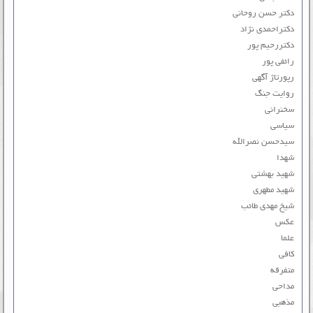
دکتر حسن روحانی
دکتراحمدی نژاد
دکتررحیم پور
رائفی پور
رپورتاژ آگهی
روایت جنگ
سخنرانی
سیاسی
سیدحسن نصرالله
شهدا
شهید بهشتی
شهید مطهری
شیخ مهدی طائب
عکس
علما
کافی
متفرقه
مداحی
مذهبی