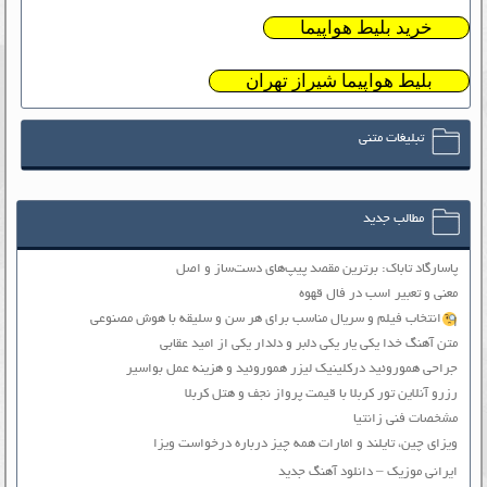
خرید بلیط هواپیما
بلیط هواپیما شیراز تهران
تبلیغات متنی
مطالب جدید
پاسارگاد تاباک: برترین مقصد پیپ‌های دست‌ساز و اصل
معنی و تعبیر اسب در فال قهوه
انتخاب فیلم و سریال مناسب برای هر سن و سلیقه با هوش مصنوعی
متن آهنگ خدا یکی یار یکی دلبر و دلدار یکی از امید عقابی
جراحی هموروئید درکلینیک لیزر هموروئید و هزینه عمل بواسیر
رزرو آنلاین تور کربلا با قیمت پرواز نجف و هتل کربلا
مشخصات فنی زانتیا
ویزای چین، تایلند و امارات همه چیز درباره درخواست ویزا
ایرانی موزیک – دانلود آهنگ جدید