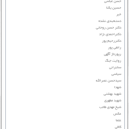
حسن عباسی
حسین یکتا
خبر
دسته‌بندی نشده
دکتر حسن روحانی
دکتراحمدی نژاد
دکتررحیم پور
رائفی پور
رپورتاژ آگهی
روایت جنگ
سخنرانی
سیاسی
سیدحسن نصرالله
شهدا
شهید بهشتی
شهید مطهری
شیخ مهدی طائب
عکس
علما
کافی