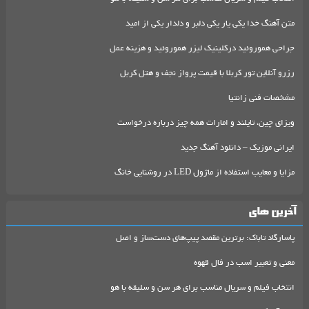
متن آهنگ خدا یکی یار یکی دلبر و دلدار یکی از امید
جراحی هموروئید درکلینیک لیزر هموروئید و هزینه عمل
رزرو آنلاین تور کربلا با قیمت پرواز نجف و هتل کربل
مشخصات فنی زانتیا
ویزای چین، تایلند و امارات همه چیز درباره درخواست
ایرانی موزیک – دانلود آهنگ جدید
مزایا و معایب استفاده از ماژول LED در روشنایی خانگ
آخرین های
پاسارگاد تاباک: برترین مقصد پیپ‌های دست‌ساز و اصل
معنی و تعبیر اسب در فال قهوه
انتخاب فیلم و سریال مناسب برای هر سن و سلیقه با هو