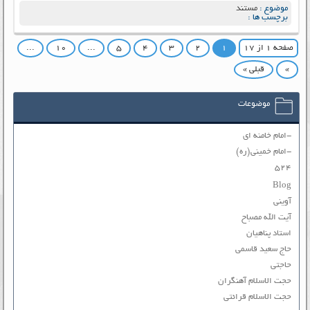
موضوع :
مستند
برچسب ها :
صفحه ۱ از ۱۷
۱
۲
۳
۴
۵
...
۱۰
...
»
قبلی »
موضوعات
-امام خامنه ای
-امام خمینی(ره)
۵۲۴
Blog
آوینی
آیت الله مصباح
استاد پناهیان
حاج سعید قاسمی
حاجتی
حجت الاسلام آهنگران
حجت الاسلام قرائتی