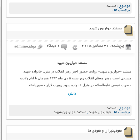
موضوع :
مستند
برچسب ها :
مستند حواریون شهید
پنج‌شنبه ، 31 دسامبر 2015
۰ دیدگاه
نوشته:admin
مستند حواریون شهید
مستند «حواریون شهید» روایت حضور اخیر رهبر انقلاب در منزل خانواده شهید
مسیحی است. رهبر معظم انقلاب روز شنبه ۵ دی ماه ۱۳۹۴ همزمان با ایام ولادت
حضرت عیسی علیه‌السلام در منزل خانواده‌ شهید روبرت لازار حضور یافتند.
دانلود
موضوع :
مستند
برچسب ها :
حواریون شهید
,
مستند حواریون شهید
نفوذپذیران و نفوذی‌ ها