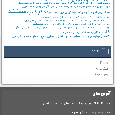
رشد مادران در گرو فرزندآوری
رهبر انقلاب: راه نفوذ آمریکا را خواهیم بست
شهید مطهری
ضعف های برجام
فرم درخواست اعطای نمایندگی در ایران
محمد مطهری
مستند
مدافع کلیپ
مداحی پاشو خانم خونه ام با نوای جواد مقدم
مستند بازخوانی یک پرونده (کودتای 28 مرداد)
مستند فرمانده 76
مستند فرمانده 76 شامل چیست؟
مستند کوتاه «نقشه نفوذ؛ دیپلماسی همبرگری»
نماهنگ
مستندی جدید از کودتای 28 مرداد
مک‌دونالد
نقاط قوت برجام
نهضت ملي شدن صنعت نفت
ورود مک‌دونالد
کارشناس شبکه جهانی ولایت
کاهش فرزندآوری
کلیپ
کلیپ مستند
کودتای 28 مرداد
گلچین مولودی ولادت حضرت ابوالفضل العباس(ع) با نوای محمود کریمی
پیوندها
Filmo
هنگ درام
وطن موزیک
آخرین های
پاسارگاد تاباک: برترین مقصد پیپ‌های دست‌ساز و اصل
معنی و تعبیر اسب در فال قهوه