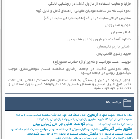
مزایا و معایب استفاده از ماژول LED در روشنایی خانگی
نحوه ثبت نام در سامانه مودیان مالیاتی: راهنمای کامل و قابل فهم
سفارش طراحی سایت در اراک (اهمیت طراحی سایت اراک)
خودرو هیدروژنی
فیلتر ممبران
دانلود آهنگ نم نم بارون زد از رضا مریدی
آشنایی با رنو تالیسمان
مجید رضوی قلبمی پس
توییت | علت نورانیت و نام پرآوازه حضرت مسیح(ع)
ایجاد «دوقطبی کاذب» در جامعه، رفتاری منافقانه است/ دوقطبی‌سازی موجب
دیکتاتوری روانی در جامعه می‌شود
چطور می‌شود در عین وابستگی به خدا، استقلال هم داشت؟/ اخلاص یعنی تحت
تأثیر هیچ چیزی نیستی و مستقل هستی/ خدا نمی‌خواهد کسی بدون استقلال و
تحت تأثیر جوّ، خوب بشود
برچسب‌ها
اربعین
اذان با صدای شهید مطهری
اصل مذاکرات
اظهارات تکان دهنده عباسی درباره برجام
اهمیت اذان از دیدگاه شهید مطهری
بازخوانی یک پرونده
بازخوانی یک کودتا
تولید ملی
جراحی زیبایی بینی
با مذاکره مخالف نیستم، اما ...
برجام
حقوق بشر آمریکایی
خاطره ای فایل صوتی اذان
خلاصه ای از مواضع حضرت امام خامنه ای
داعش
خلاصه مستند فرمانده 76
دانلود مستند فرمانده 76
درخواست مک‌دونالد
دلایل کاهش فرزندآوری از زبان مردم
راه علاج مشکلات کشور ...