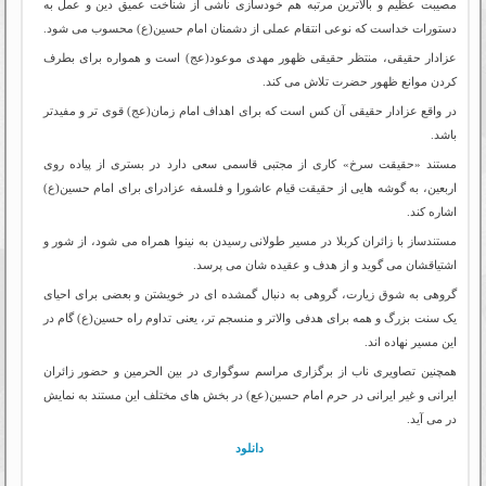
مصیبت عظیم و بالاترین مرتبه هم خودسازی ناشی از شناخت عمیق دین و عمل به
دستورات خداست که نوعی انتقام عملی از دشمنان امام حسین(ع) محسوب می شود.
عزادار حقیقی، منتظر حقیقی ظهور مهدی موعود(عج) است و همواره برای بطرف
کردن موانع ظهور حضرت تلاش می کند.
در واقع عزادار حقیقی آن کس است که برای اهداف امام زمان(عج) قوی تر و مفیدتر
باشد.
مستند «حقیقت سرخ» کاری از مجتبی قاسمی سعی دارد در بستری از پیاده روی
اربعین، به گوشه هایی از حقیقت قیام عاشورا و فلسفه عزادرای برای امام حسین(ع)
اشاره کند.
مستندساز با زائران کربلا در مسیر طولانی رسیدن به نینوا همراه می شود، از شور و
اشتیاقشان می گوید و از هدف و عقیده شان می پرسد.
گروهی به شوق زیارت، گروهی به دنبال گمشده ای در خویشتن و بعضی برای احیای
یک سنت بزرگ و همه برای هدفی والاتر و منسجم تر، یعنی تداوم راه حسین(ع) گام در
این مسیر نهاده اند.
همچنین تصاویری ناب از برگزاری مراسم سوگواری در بین الحرمین و حضور زائران
ایرانی و غیر ایرانی در حرم امام حسین(عع) در بخش های مختلف این مستند به نمایش
در می آید.
دانلود