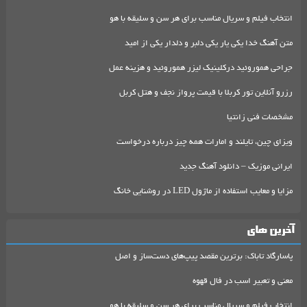
انتخاب فیلم و سریال مناسب برای هر سن و سلیقه با هو
متن آهنگ خدا یکی یار یکی دلبر و دلدار یکی از امید
جراحی هموروئید درکلینیک لیزر هموروئید و هزینه عمل
رزرو آنلاین تور کربلا با قیمت پرواز نجف و هتل کربل
مشخصات فنی زانتیا
ویزای چین، تایلند و امارات همه چیز درباره درخواست
ایرانی موزیک – دانلود آهنگ جدید
مزایا و معایب استفاده از ماژول LED در روشنایی خانگ
آخرین های
پاسارگاد تاباک: برترین مقصد پیپ‌های دست‌ساز و اصل
معنی و تعبیر اسب در فال قهوه
انتخاب فیلم و سریال مناسب برای هر سن و سلیقه با هو