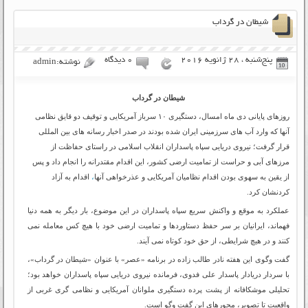
شیطان در گرداب
پنج‌شنبه ، 28 ژانویه 2016
۰ دیدگاه
نوشته:admin
شیطان در گرداب
روزهای پایانی دی ماه امسال، دستگیری ۱۰ سرباز آمریکایی و توقیف دو قایق نظامی
آنها که وارد آب های سرزمینی ایران شده بودند در صدر اخبار رسانه های بین المللی
قرار گرفت؛ نیروی دریایی سپاه پاسداران انقلاب اسلامی در راستای حفاظت از
مرزهای آبی و حراست از تمامیت ارضی کشور، این اقدام مقتدرانه را انجام داد و پس
از یقین به سهوی بودن اقدام نظامیان آمریکایی و عذرخواهی آنها
،
اقدام به آزاد
کردنشان کرد.
عملکرد به موقع و واکنش سریع سپاه پاسداران در این موضوع، بار دیگر به همه دنیا
فهماند، ایرانیان بر سر حفظ دستاوردها و تمامیت ارضی خود با هیچ کس معامله نمی
کنند و در هیچ شرایطی، از حق خود کوتاه نمی آیند.
گفت وگوی این هفته نادر طالب زاده در برنامه «عصر» با عنوان «شیطان در گرداب»،
با سردار دریادار پاسدار علی فدوی، فرمانده نیروی دریایی سپاه پاسداران خواهد بود؛
تحلیلی موشکافانه از پشت پرده دستگیری ملوانان آمریکایی و نظامی گری غربی از
واقعیت تا تصویر، محورهای این گفت وگو است.