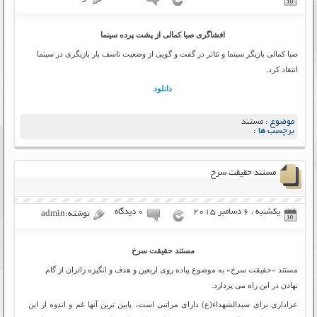
افشاگری صبا کمالی از پشت پرده سینما
صبا کمالی بازیگر سینما و تئاتر در گفت‌ و گویی از وضعیت تاسف بار بازیگری در سینما
انتقاد کرد.
دانلود
موضوع :
مستند
برچسب ها :
مستند حقیقت سرخ
یکشنبه ، 6 دسامبر 2015
۰ دیدگاه
نوشته:admin
مستند حقیقت سرخ
مستند «حقیقت سرخ» به موضوع پیاده روی اربعین و هدف و انگیزه زائران از گام
نهادن در این راه می پردازد.
عزاداری برای سیدالشهداء(ع) دارای مراتبی است، پایین ترین آنها غم و اندوه از این