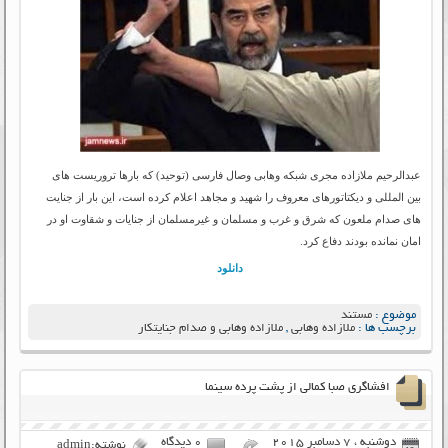
عبدالرحیم ملازاده مجری شبکه وهابی وصال فارسی (توحید) که بارها تروریست های
بین المللی و دیکتاتورهای معروف را شهید و مجاهد اعلام کرده است، این بار از جنایت
های صدام ملعون که شرق و غرب و مسلمان و غیرمسلمان از جنایات و شقاوت او در
امان نمانده بودند دفاع کرد.
دانلود
موضوع :
مستند
برچسب ها :
ملازاده وهابی
,
ملازاده وهابی و صدام جنایتکار
افشاگری صبا کمالی از پشت پرده سینما
دوشنبه ، 7 دسامبر 2015
۰ دیدگاه
نوشته:admin