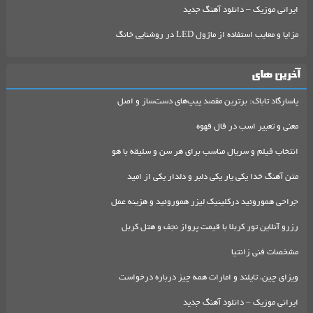
ایرانی موزیک – دانلود آهنگ جدید
مزایا و معایب استفاده از ماژول LED در روشنایی خانگ
آخرین های
پاسارگاد تاباک: برترین مقصد پیپ‌های دست‌ساز و اصل
معنی و تعبیر اسب در فال قهوه
انتخاب فیلم و سریال مناسب برای هر سن و سلیقه با هو
متن آهنگ خدا یکی یار یکی دلبر و دلدار یکی از امید
جراحی هموروئید درکلینیک لیزر هموروئید و هزینه عمل
رزرو آنلاین تور کربلا با قیمت پرواز نجف و هتل کربل
مشخصات فنی زانتیا
ویزای چین، تایلند و امارات همه چیز درباره درخواست
ایرانی موزیک – دانلود آهنگ جدید