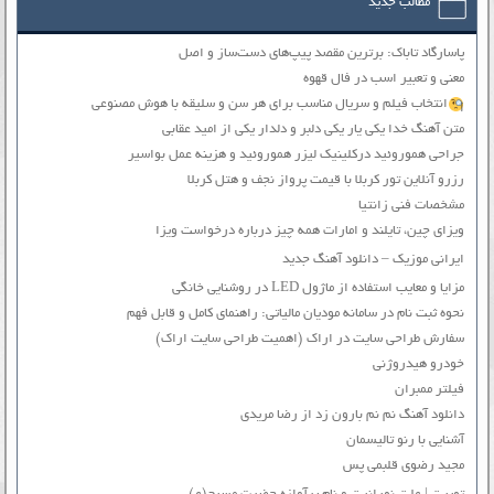
مطالب جدید
پاسارگاد تاباک: برترین مقصد پیپ‌های دست‌ساز و اصل
معنی و تعبیر اسب در فال قهوه
انتخاب فیلم و سریال مناسب برای هر سن و سلیقه با هوش مصنوعی
متن آهنگ خدا یکی یار یکی دلبر و دلدار یکی از امید عقابی
جراحی هموروئید درکلینیک لیزر هموروئید و هزینه عمل بواسیر
رزرو آنلاین تور کربلا با قیمت پرواز نجف و هتل کربلا
مشخصات فنی زانتیا
ویزای چین، تایلند و امارات همه چیز درباره درخواست ویزا
ایرانی موزیک – دانلود آهنگ جدید
مزایا و معایب استفاده از ماژول LED در روشنایی خانگی
نحوه ثبت نام در سامانه مودیان مالیاتی: راهنمای کامل و قابل فهم
سفارش طراحی سایت در اراک (اهمیت طراحی سایت اراک)
خودرو هیدروژنی
فیلتر ممبران
دانلود آهنگ نم نم بارون زد از رضا مریدی
آشنایی با رنو تالیسمان
مجید رضوی قلبمی پس