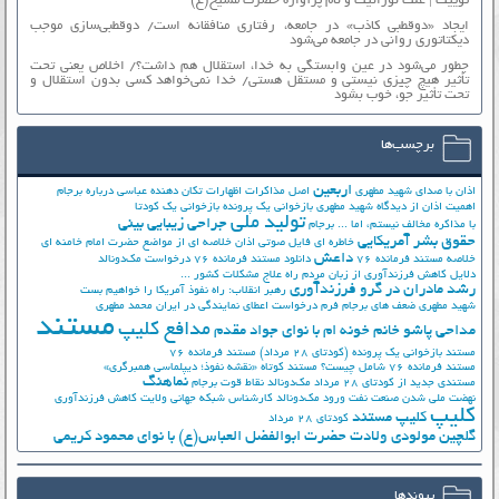
توییت | علت نورانیت و نام پرآوازه حضرت مسیح(ع)
ایجاد «دوقطبی کاذب» در جامعه، رفتاری منافقانه است/ دوقطبی‌سازی موجب
دیکتاتوری روانی در جامعه می‌شود
چطور می‌شود در عین وابستگی به خدا، استقلال هم داشت؟/ اخلاص یعنی تحت
تأثیر هیچ چیزی نیستی و مستقل هستی/ خدا نمی‌خواهد کسی بدون استقلال و
تحت تأثیر جوّ، خوب بشود
برچسب‌ها
اربعین
اذان با صدای شهید مطهری
اصل مذاکرات
اظهارات تکان دهنده عباسی درباره برجام
اهمیت اذان از دیدگاه شهید مطهری
بازخوانی یک پرونده
بازخوانی یک کودتا
تولید ملی
جراحی زیبایی بینی
با مذاکره مخالف نیستم، اما ...
برجام
حقوق بشر آمریکایی
خاطره ای فایل صوتی اذان
خلاصه ای از مواضع حضرت امام خامنه ای
داعش
خلاصه مستند فرمانده 76
دانلود مستند فرمانده 76
درخواست مک‌دونالد
دلایل کاهش فرزندآوری از زبان مردم
راه علاج مشکلات کشور ...
رشد مادران در گرو فرزندآوری
رهبر انقلاب: راه نفوذ آمریکا را خواهیم بست
شهید مطهری
ضعف های برجام
فرم درخواست اعطای نمایندگی در ایران
محمد مطهری
مستند
مدافع کلیپ
مداحی پاشو خانم خونه ام با نوای جواد مقدم
مستند بازخوانی یک پرونده (کودتای 28 مرداد)
مستند فرمانده 76
مستند فرمانده 76 شامل چیست؟
مستند کوتاه «نقشه نفوذ؛ دیپلماسی همبرگری»
نماهنگ
مستندی جدید از کودتای 28 مرداد
مک‌دونالد
نقاط قوت برجام
نهضت ملي شدن صنعت نفت
ورود مک‌دونالد
کارشناس شبکه جهانی ولایت
کاهش فرزندآوری
کلیپ
کلیپ مستند
کودتای 28 مرداد
گلچین مولودی ولادت حضرت ابوالفضل العباس(ع) با نوای محمود کریمی
پیوندها