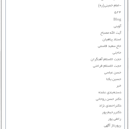
-امام خمینی(ره)
۵۲۴
Blog
آوینی
آیت الله مصباح
استاد پناهیان
حاج سعید قاسمی
حاجتی
حجت الاسلام آهنگران
حجت الاسلام قرائتی
حسن عباسی
حسین یکتا
خبر
دسته‌بندی نشده
دکتر حسن روحانی
دکتراحمدی نژاد
دکتررحیم پور
رائفی پور
رپورتاژ آگهی