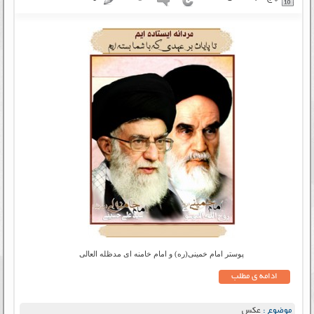
پوستر امام خمینی(ره) و امام خامنه ای مدظله العالی
ادامه ی مطلب
موضوع :
عکس