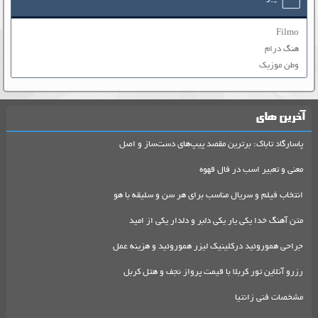
Filmo
هنگ درام
وطن موزیک
آخرین های
پاسارگاد تاباک: برترین مقصد پیپ‌های دست‌ساز و اصل
معنی و تعبیر اسب در فال قهوه
انتخاب فیلم و سریال مناسب برای هر سن و سلیقه با هو
متن آهنگ خدا یکی یار یکی دلبر و دلدار یکی از امید
جراحی هموروئید درکلینیک لیزر هموروئید و هزینه عمل
رزرو آنلاین تور کربلا با قیمت پرواز نجف و هتل کربل
مشخصات فنی زانتیا