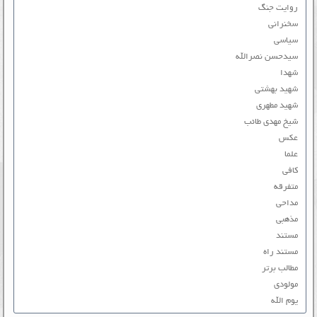
روایت جنگ
سخنرانی
سیاسی
سیدحسن نصرالله
شهدا
شهید بهشتی
شهید مطهری
شیخ مهدی طائب
عکس
علما
کافی
متفرقه
مداحی
مذهبی
مستند
مستند راه
مطالب برتر
مولودی
یوم الله