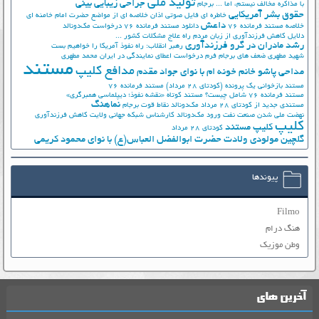
تولید ملی
جراحی زیبایی بینی
با مذاکره مخالف نیستم، اما ...
برجام
حقوق بشر آمریکایی
خاطره ای فایل صوتی اذان
خلاصه ای از مواضع حضرت امام خامنه ای
داعش
خلاصه مستند فرمانده 76
دانلود مستند فرمانده 76
درخواست مک‌دونالد
دلایل کاهش فرزندآوری از زبان مردم
راه علاج مشکلات کشور ...
رشد مادران در گرو فرزندآوری
رهبر انقلاب: راه نفوذ آمریکا را خواهیم بست
شهید مطهری
ضعف های برجام
فرم درخواست اعطای نمایندگی در ایران
محمد مطهری
مستند
مدافع کلیپ
مداحی پاشو خانم خونه ام با نوای جواد مقدم
مستند بازخوانی یک پرونده (کودتای 28 مرداد)
مستند فرمانده 76
مستند فرمانده 76 شامل چیست؟
مستند کوتاه «نقشه نفوذ؛ دیپلماسی همبرگری»
نماهنگ
مستندی جدید از کودتای 28 مرداد
مک‌دونالد
نقاط قوت برجام
نهضت ملي شدن صنعت نفت
ورود مک‌دونالد
کارشناس شبکه جهانی ولایت
کاهش فرزندآوری
کلیپ
کلیپ مستند
کودتای 28 مرداد
گلچین مولودی ولادت حضرت ابوالفضل العباس(ع) با نوای محمود کریمی
پیوندها
Filmo
هنگ درام
وطن موزیک
آخرین های