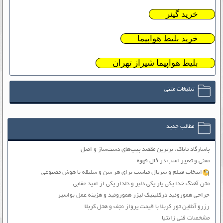
خرید گینر
خرید بلیط هواپیما
بلیط هواپیما شیراز تهران
تبلیغات متنی
مطالب جدید
پاسارگاد تاباک: برترین مقصد پیپ‌های دست‌ساز و اصل
معنی و تعبیر اسب در فال قهوه
انتخاب فیلم و سریال مناسب برای هر سن و سلیقه با هوش مصنوعی
متن آهنگ خدا یکی یار یکی دلبر و دلدار یکی از امید عقابی
جراحی هموروئید درکلینیک لیزر هموروئید و هزینه عمل بواسیر
رزرو آنلاین تور کربلا با قیمت پرواز نجف و هتل کربلا
مشخصات فنی زانتیا