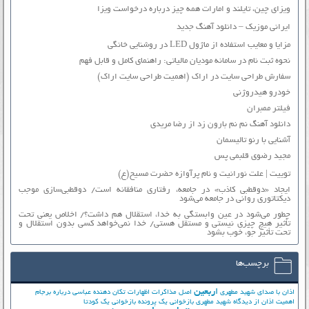
ویزای چین، تایلند و امارات همه چیز درباره درخواست ویزا
ایرانی موزیک – دانلود آهنگ جدید
مزایا و معایب استفاده از ماژول LED در روشنایی خانگی
نحوه ثبت نام در سامانه مودیان مالیاتی: راهنمای کامل و قابل فهم
سفارش طراحی سایت در اراک (اهمیت طراحی سایت اراک)
خودرو هیدروژنی
فیلتر ممبران
دانلود آهنگ نم نم بارون زد از رضا مریدی
آشنایی با رنو تالیسمان
مجید رضوی قلبمی پس
توییت | علت نورانیت و نام پرآوازه حضرت مسیح(ع)
ایجاد «دوقطبی کاذب» در جامعه، رفتاری منافقانه است/ دوقطبی‌سازی موجب
دیکتاتوری روانی در جامعه می‌شود
چطور می‌شود در عین وابستگی به خدا، استقلال هم داشت؟/ اخلاص یعنی تحت
تأثیر هیچ چیزی نیستی و مستقل هستی/ خدا نمی‌خواهد کسی بدون استقلال و
تحت تأثیر جوّ، خوب بشود
برچسب‌ها
اربعین
اذان با صدای شهید مطهری
اصل مذاکرات
اظهارات تکان دهنده عباسی درباره برجام
اهمیت اذان از دیدگاه شهید مطهری
بازخوانی یک پرونده
بازخوانی یک کودتا