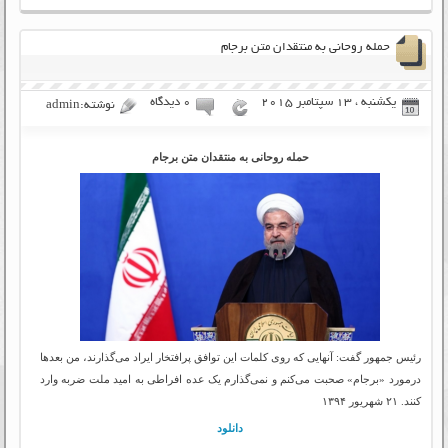
حمله روحانی به منتقدان متن برجام
یکشنبه ، 13 سپتامبر 2015
۰ دیدگاه
نوشته:admin
حمله روحانی به منتقدان متن برجام
رئیس جمهور گفت: آنهایی که روی کلمات این توافق پرافتخار ایراد می‌گذارند، من بعدها
درمورد «برجام» صحبت می‌کنم و نمی‌گذارم یک عده افراطی به امید ملت ضربه وارد
کنند. ۲۱ شهریور ۱۳۹۴
دانلود