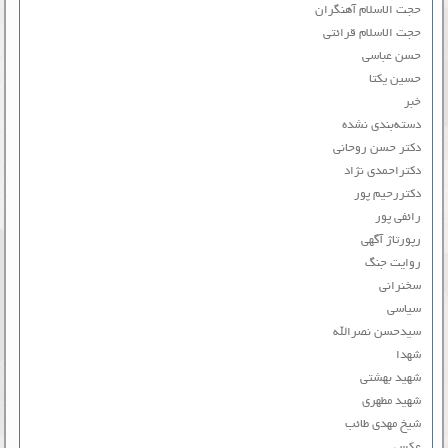
حجت الاسلام آهنگران
حجت الاسلام قرائتی
حسن عباسی
حسین یکتا
خبر
دسته‌بندی نشده
دکتر حسن روحانی
دکتراحمدی نژاد
دکتررحیم پور
رائفی پور
رپورتاژ آگهی
روایت جنگ
سخنرانی
سیاسی
سیدحسن نصرالله
شهدا
شهید بهشتی
شهید مطهری
شیخ مهدی طائب
عکس