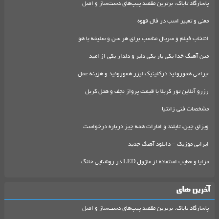
پاسارگاد تاباک: برترین مقصد پیپ‌های دست‌ساز و اصل
معنی و تعبیر اسب در فال قهوه
انتخاب فیلم و سریال مناسب برای هر سن و سلیقه با هو
متن آهنگ خدا یکی یار یکی دلبر و دلدار یکی از امید
جراحی هموروئید درکلینیک لیزر هموروئید و هزینه عمل
رزرو آنلاین تور کربلا با قیمت پرواز نجف و هتل کربل
مشخصات فنی زانتیا
ویزای چین، تایلند و امارات همه چیز درباره درخواست
ایرانی موزیک – دانلود آهنگ جدید
مزایا و معایب استفاده از ماژول LED در روشنایی خانگ
آخرین های
پاسارگاد تاباک: برترین مقصد پیپ‌های دست‌ساز و اصل