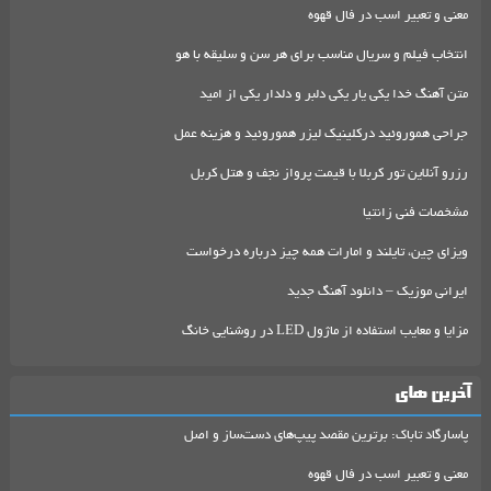
معنی و تعبیر اسب در فال قهوه
انتخاب فیلم و سریال مناسب برای هر سن و سلیقه با هو
متن آهنگ خدا یکی یار یکی دلبر و دلدار یکی از امید
جراحی هموروئید درکلینیک لیزر هموروئید و هزینه عمل
رزرو آنلاین تور کربلا با قیمت پرواز نجف و هتل کربل
مشخصات فنی زانتیا
ویزای چین، تایلند و امارات همه چیز درباره درخواست
ایرانی موزیک – دانلود آهنگ جدید
مزایا و معایب استفاده از ماژول LED در روشنایی خانگ
آخرین های
پاسارگاد تاباک: برترین مقصد پیپ‌های دست‌ساز و اصل
معنی و تعبیر اسب در فال قهوه