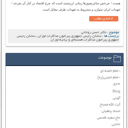
هست / چرخش سانتریفیوژها زمانی ارزشمند است که چرخ اقتصاد در کنار آن بچرخد /
تعهدات ایران متوازن و مشروط به تعهدات طرف مقابل است.
ادامه ی مطلب
موضوع :
دکتر حسن روحانی
برچسب ها :
سخنان رئیس جمهوری پیرامون مذاکرات لوزان
,
سخنان رئیس
جمهوری پیرامون مذاکرات هسته‌ای و بیانیه لوزان
موضوعات
-امام خامنه ای
-امام خمینی(ره)
۵۲۴
Blog
آوینی
آیت الله مصباح
استاد پناهیان
حاج سعید قاسمی
حاجتی