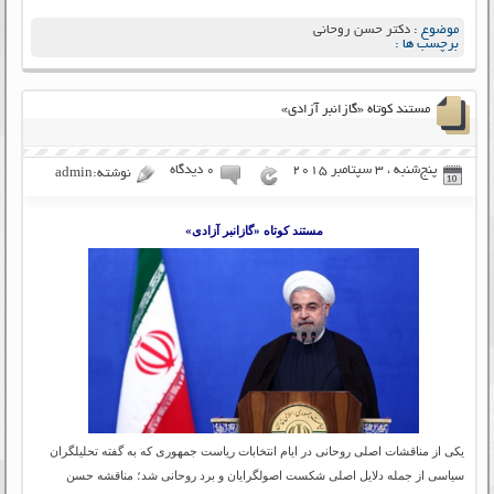
موضوع :
دکتر حسن روحانی
برچسب ها :
مستند کوتاه «گازانبر آزادی»
پنج‌شنبه ، 3 سپتامبر 2015
۰ دیدگاه
نوشته:admin
مستند کوتاه «گازانبر آزادی»
یکی از مناقشات اصلی روحانی در ایام انتخابات ریاست جمهوری که به گفته تحلیلگران
سیاسی از جمله دلایل اصلی شکست اصولگرایان و برد روحانی شد؛ مناقشه حسن