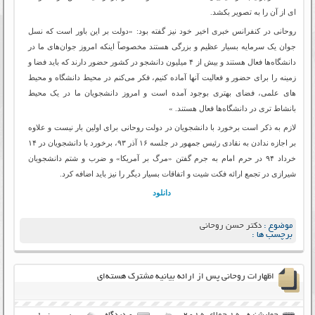
ای از آن را به تصویر بکشد.
روحانی در کنفرانس خبری اخیر خود نیز گفته بود: «دولت بر این باور است که نسل
جوان یک سرمایه بسیار عظیم و بزرگی هستند مخصوصاً اینکه امروز جوان‌های ما در
دانشگاه‌ها فعال هستند و بیش از ۴ میلیون دانشجو در کشور حضور دارند که باید فضا و
زمینه را برای حضور و فعالیت آنها آماده کنیم، فکر می‌کنم در محیط دانشگاه و محیط
های علمی، فضای بهتری بوجود آمده است و امروز دانشجویان ما در یک محیط
بانشاط تری در دانشگاه‌ها فعال هستند. »
لازم به ذکر است برخورد با دانشجویان در دولت روحانی برای اولین بار نیست و علاوه
بر اجازه ندادن به نقادی رئیس جمهور در جلسه ۱۶ آذر ۹۳، برخورد با دانشجویان در ۱۴
خرداد ۹۴ در حرم امام به جرم گفتن «مرگ بر آمریکا» و ضرب و شتم دانشجویان
شیرازی در تجمع ارائه فکت شیت و اتفاقات بسیار دیگر را نیز باید اضافه کرد.
دانلود
موضوع :
دکتر حسن روحانی
برچسب ها :
اظهارات روحانی پس از ارائه بیانیه مشترک هسته‌ای