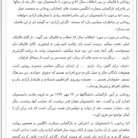
روحانی با قالیباف بر سر اتفاقات سال ۸۲ و برخورد با دانشجویان بود. حال بعد از سالها
در ماجرای بازگشایی سفارت انگلیس صحبت های انتخاباتی روحانی به منحصه عمل
رسید اما برخورد با دانشجویان در این ماجرا فاصله زیادی با شعارهای آزادی خواهانه
روحانی در مناظرات سیاسی دارد که مستند «گازانبر آزادی» به گوشه ای از این فاصله
می پردازد.
روحانی در مورد در مورد اتفاقات سال ۸۲ خطاب به قالیباف می گوید: «از آقای قالیباف
خیلی تعجب میکنم. درست است باید رقابت کنیم ولی نه اینجوری. آقای قالیباف دلم
نمیخواست بگم. آنجا بحث این بود شما میگفتید دانشجویان بیایند ما برنامه گازانبری
داریم. ….. برنگردید به بحث های آن زمان، این سینه من پر است از مسائل فراوان.
«حرف برای گفتن زیاد داریم. …. از ابتدای زندگی سیاسی مسیرم روشن است
هیچوقت پادگانی فکر و عمل نکردم.جزو افرادی هستم که حقوق خواندم، من سرهنگ
نیستم. حقوقدان هستم. …. همیشه روبروی افراطیون ایستادم و طرفدار آزادی بیان و
مخالف افراط و تفریط بوده‌ام.»
روحانی در آیین بازگشایی دانشگاهها در ۲۳ مهر ۱۳۹۲ نیز به لزوم نقادی دانشجویان
اشاره کرد و گفت:« نقد دانشجویان همان قدر زیباست که حمایت آنها زیباست، مگر
نقد، حمایت نیست، نقد از دولت و دولتمردان نعمت بزرگی است که باید برابر آن با
کمال تواضع سر فرود آورد»
اما برخورد با دانشجویان در اعتراض به بازگشایی سفارت انگلیس و همچنین روایت
شاهدان عینی از آن ماجرا بیش از آنکه زمینه ساز فضای آزادی بیان باشد؛ تداعی کننده
حمله گازنبری به آزادی بیان است که مستند کوتاه «گازانبر آزادی» تلاش کرده گوشه