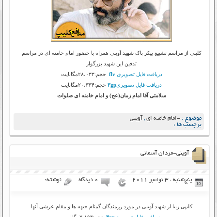
کلیپی از مراسم تشییع پیکر پاک شهید آوینی همراه با حضور امام خامنه ای در مراسم
تدفین این شهید بزرگوار
دریافت فایل تصویری
flv
حجم:۲۸،۰۳۳مگابایت
دریافت فایل تصویری
۳gp
حجم:۲۰،۳۳۴مگابایت
سلامتی آقا امام زمان(عج) و امام خامنه ای صلوات
موضوع :
-امام خامنه ای
,
آوینی
برچسب ها :
آوینی-مردان آسمانی
پنج‌شنبه ، 3 نوامبر 2011
۰ دیدگاه
نوشته:
کلیپی زیبا از شهید آوینی در مورد رزمندگان گمنام جبهه ها و مقام عرشی آنها
دریافت فایل تصویری
۳gp
حجم:۲،۸۹۴مگابایت