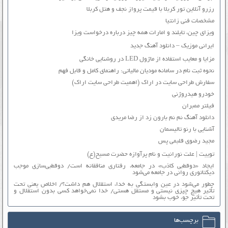
رزرو آنلاین تور کربلا با قیمت پرواز نجف و هتل کربلا
مشخصات فنی زانتیا
ویزای چین، تایلند و امارات همه چیز درباره درخواست ویزا
ایرانی موزیک – دانلود آهنگ جدید
مزایا و معایب استفاده از ماژول LED در روشنایی خانگی
نحوه ثبت نام در سامانه مودیان مالیاتی: راهنمای کامل و قابل فهم
سفارش طراحی سایت در اراک (اهمیت طراحی سایت اراک)
خودرو هیدروژنی
فیلتر ممبران
دانلود آهنگ نم نم بارون زد از رضا مریدی
آشنایی با رنو تالیسمان
مجید رضوی قلبمی پس
توییت | علت نورانیت و نام پرآوازه حضرت مسیح(ع)
ایجاد «دوقطبی کاذب» در جامعه، رفتاری منافقانه است/ دوقطبی‌سازی موجب
دیکتاتوری روانی در جامعه می‌شود
چطور می‌شود در عین وابستگی به خدا، استقلال هم داشت؟/ اخلاص یعنی تحت
تأثیر هیچ چیزی نیستی و مستقل هستی/ خدا نمی‌خواهد کسی بدون استقلال و
تحت تأثیر جوّ، خوب بشود
برچسب‌ها