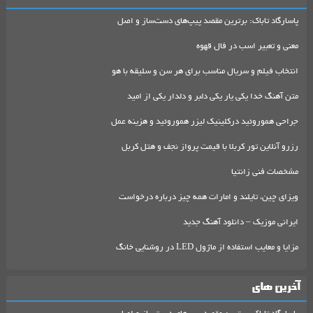
پاسارگاد تاباک: برترین مقصد پیپ‌های دست‌ساز و اصل
معنی و تعبیر اسب در فال قهوه
انتخاب فیلم و سریال مناسب برای هر سن و سلیقه با هو
متن آهنگ خدا یکی یار یکی دلبر و دلدار یکی از امید
جراحی هموروئید درکلینیک لیزر هموروئید و هزینه عمل
رزرو آنلاین تور کربلا با قیمت پرواز نجف و هتل کربل
مشخصات فنی زانتیا
ویزای چین، تایلند و امارات همه چیز درباره درخواست
ایرانی موزیک – دانلود آهنگ جدید
مزایا و معایب استفاده از ماژول LED در روشنایی خانگ
آخرین های