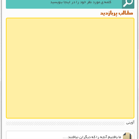
مطالب پربازدید
آوینی
ما یافتیم آنچه را که دیگران نیافتند….