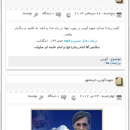
پنج‌شنبه ، 26 سپتامبر 2013
۰ دیدگاه
نوشته:
کلیپ زیبا با صدای شهید آوینی در مورد جهاد در راه خدا و آنچه ما یافتیم و دیگران
نیافتند…
دریافت فایل تصویری
mp4
حجم:۱۰،۱۳۲مگابایت
سلامتی آقا امام زمان(عج) و امام خامنه ای صلوات
موضوع :
آوینی
برچسب ها :
شهیدآوینی-خرمشهر
چهارشنبه ، 23 می 2012
۰ دیدگاه
نوشته: