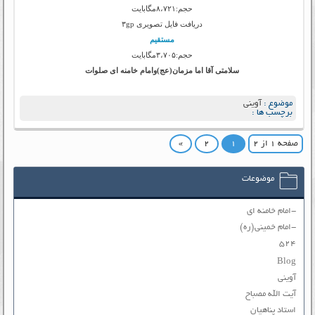
حجم:۸،۷۲۱مگابایت
دریافت فایل تصویری ۳gp
مستقیم
حجم:۳،۷۰۵مگابایت
سلامتی آقا اما مزمان(عج)وامام خامنه ای صلوات
موضوع :
آوینی
برچسب ها :
صفحه ۱ از ۲
۱
۲
»
موضوعات
-امام خامنه ای
-امام خمینی(ره)
۵۲۴
Blog
آوینی
آیت الله مصباح
استاد پناهیان