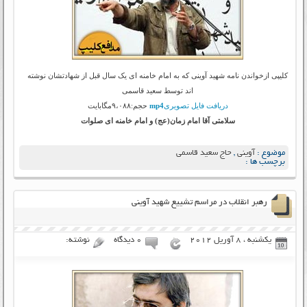
کلیپی ازخواندن نامه شهید آوینی که به امام خامنه ای یک سال قبل از شهادتشان نوشته
اند توسط سعید قاسمی
دریافت فایل تصویری
mp4
حجم:۹،۰۸۸مگابایت
سلامتی آقا امام زمان(عج) و امام خامنه ای صلوات
موضوع :
آوینی
,
حاج سعید قاسمی
برچسب ها :
رهبر انقلاب در مراسم تشییع شهید آوینی
یکشنبه ، 8 آوریل 2012
۰ دیدگاه
نوشته: