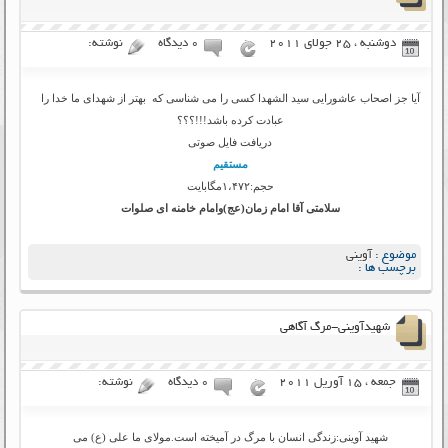
دوشنبه ، 25 جولای 2011
۰ دیدگاه
نوشته:
آیا جز اصحاب عاشورایی سید الشهدا کسی را می شناسی که بهتر از شهدای ما خدا را
عبادت کرده باشد!!!؟؟؟
دریافت فایل صوتی
مستقیم
حجم:۱،۴۷۲مگابایت
سلامتی آقا امام زمان(عج)وامام خامنه ای صلوات
موضوع :
آوینی
برچسب ها :
شهیدآوینی-مرگ آگاهی
جمعه ، 15 آوریل 2011
۰ دیدگاه
نوشته:
شهید آوینی:زندگی انسان با مرگ در آمیخته است.مولای ما علی (ع) می