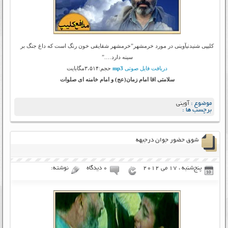
کلیپی شنیدنیآوینی در مورد خرمشهر”خرمشهر شقایقی خون رنگ است که داغ جنگ بر
سینه دارد….”
دریافت فایل صوتی
mp3
حجم:۳،۵۱۴مگابایت
سلامتی اقا امام زمان(عج) و امام خامنه ای صلوات
موضوع :
آوینی
برچسب ها :
شوق حضور جوان درجبهه
پنج‌شنبه ، 17 می 2012
۰ دیدگاه
نوشته: