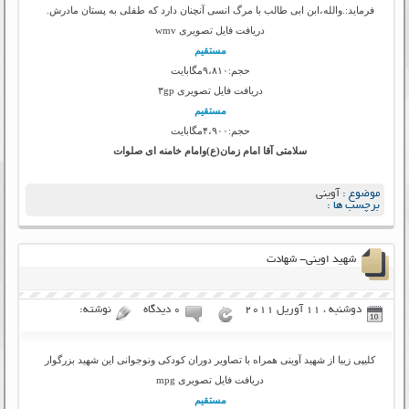
فرماید:.والله،ابن ابی طالب با مرگ انسی آنچنان دارد که طفلی به پستان مادرش.
دریافت فایل تصویری wmv
مستقیم
حجم:۹،۸۱۰مگابایت
دریافت فایل تصویری ۳gp
مستقیم
حجم:۴،۹۰۰مگابایت
سلامتی آقا امام زمان(ع)وامام خامنه ای صلوات
موضوع :
آوینی
برچسب ها :
شهید اوینی- شهادت
دوشنبه ، 11 آوریل 2011
۰ دیدگاه
نوشته:
کلیپی زیبا از شهید آوینی همراه با تصاویر دوران کودکی ونوجوانی این شهید بزرگوار
دریافت فایل تصویری mpg
مستقیم