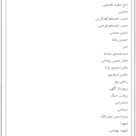
حاج سعید قاسمی
حاجتی
حجت الاسلام آهنگران
حجت الاسلام قرائتی
حسن عباسی
حسین یکتا
خبر
دسته‌بندی نشده
دکتر حسن روحانی
دکتراحمدی نژاد
دکتررحیم پور
رائفی پور
رپورتاژ آگهی
روایت جنگ
سخنرانی
سیاسی
سیدحسن نصرالله
شهدا
شهید بهشتی