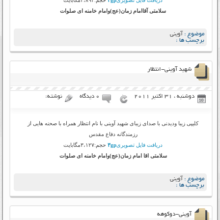
سلامتی آقاامام زمان(عج)وامام خامنه ای صلوات
موضوع :
آوینی
برچسب ها :
شهید آوینی-انتظار
دوشنبه ، 31 اکتبر 2011
۰ دیدگاه
نوشته:
کلیپی زیبا ودیدنی با صدای زیبای شهید آوینی با نام انتظار همراه با صحنه هایی از
رزمندگانه دفاع مقدس
دریافت فایل تصویری
۳gp
حجم:۳،۱۲۷مگابایت
سلامتی اقا امام زمان(عج)وامام خامنه ای صلوات
موضوع :
آوینی
برچسب ها :
آوینی-دوکوهه