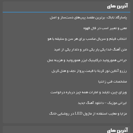
آخرین های
پاسارگاد تاباک: برترین مقصد پیپ‌های دست‌ساز و اصل
معنی و تعبیر اسب در فال قهوه
انتخاب فیلم و سریال مناسب برای هر سن و سلیقه با هو
متن آهنگ خدا یکی یار یکی دلبر و دلدار یکی از امید
جراحی هموروئید درکلینیک لیزر هموروئید و هزینه عمل
رزرو آنلاین تور کربلا با قیمت پرواز نجف و هتل کربل
مشخصات فنی زانتیا
ویزای چین، تایلند و امارات همه چیز درباره درخواست
ایرانی موزیک – دانلود آهنگ جدید
مزایا و معایب استفاده از ماژول LED در روشنایی خانگ
آخرین های