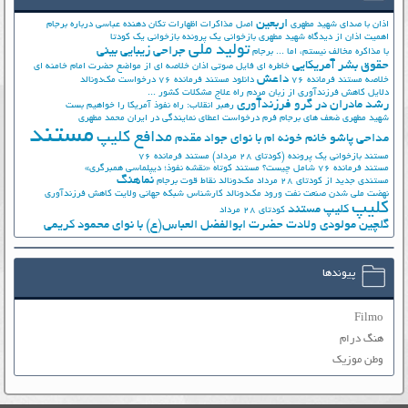
اربعین
اذان با صدای شهید مطهری
اصل مذاکرات
اظهارات تکان دهنده عباسی درباره برجام
اهمیت اذان از دیدگاه شهید مطهری
بازخوانی یک پرونده
بازخوانی یک کودتا
تولید ملی
جراحی زیبایی بینی
با مذاکره مخالف نیستم، اما ...
برجام
حقوق بشر آمریکایی
خاطره ای فایل صوتی اذان
خلاصه ای از مواضع حضرت امام خامنه ای
داعش
خلاصه مستند فرمانده 76
دانلود مستند فرمانده 76
درخواست مک‌دونالد
دلایل کاهش فرزندآوری از زبان مردم
راه علاج مشکلات کشور ...
رشد مادران در گرو فرزندآوری
رهبر انقلاب: راه نفوذ آمریکا را خواهیم بست
شهید مطهری
ضعف های برجام
فرم درخواست اعطای نمایندگی در ایران
محمد مطهری
مستند
مدافع کلیپ
مداحی پاشو خانم خونه ام با نوای جواد مقدم
مستند بازخوانی یک پرونده (کودتای 28 مرداد)
مستند فرمانده 76
مستند فرمانده 76 شامل چیست؟
مستند کوتاه «نقشه نفوذ؛ دیپلماسی همبرگری»
نماهنگ
مستندی جدید از کودتای 28 مرداد
مک‌دونالد
نقاط قوت برجام
نهضت ملي شدن صنعت نفت
ورود مک‌دونالد
کارشناس شبکه جهانی ولایت
کاهش فرزندآوری
کلیپ
کلیپ مستند
کودتای 28 مرداد
گلچین مولودی ولادت حضرت ابوالفضل العباس(ع) با نوای محمود کریمی
پیوندها
Filmo
هنگ درام
وطن موزیک