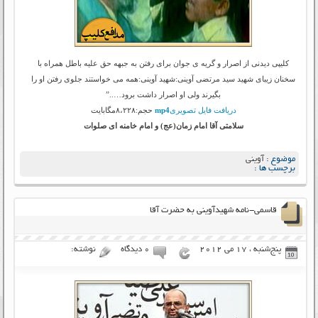
کلیپی دیدنی از اصرار و گریه ی جوان برای رفتن به جبهه حق علیه باطل همراه با
سخنان زیبای شهید سید مرتضی آوینی:شهید آوینی:همه می خواستند جلوی رفتن او را
بگیرند ولی او اصرار داشت برود…..”
دریافت فایل تصویری
mp4
حجم:۸،۲۲۸مگابایت
سلامتی آقا امام زمان(عج) و امام خامنه ای صلوات
موضوع :
آوینی
برچسب ها :
قاسمی-نامه شهیدآوینی به حضرت آقا
پنج‌شنبه ، 17 می 2012
۰ دیدگاه
نوشته: